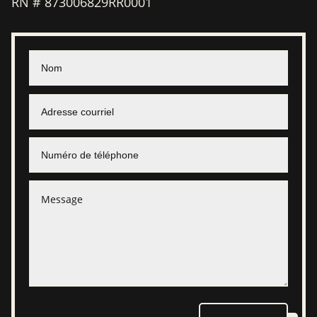
RN # 873006829RR0001
Nom
Adresse
courriel
Numéro
de
téléphone
Message